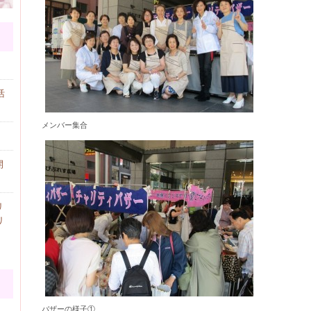
活
メンバー集合
開
リ
リ
バザーの様子①