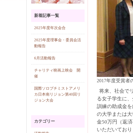
新着記事一覧
2025年度年次会合
2025年度理事会・委員会活
動報告
6月活動報告
チャリティ映画上映会 開
催
2017年度受賞
国際ソロプチミストアメリ
将来、社会でリ
カ日本南リジョン第40回リ
る女子学生に、
ジョン大会
訓練の助成金を
の大学または大
金50万円（返
カテゴリー
いただいており