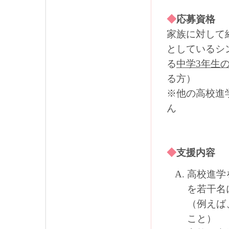
◆
応募資格
家族に対して
としているシ
る
中学
3
年生
る方）
※他の高校進
ん
◆
支援内容
高校進学
を若干名
（例えば
こと）