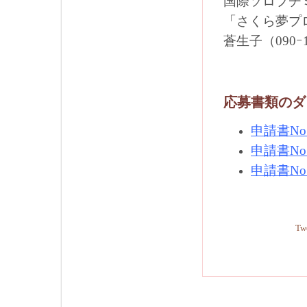
国際ソロプチ
「さくら夢プ
蒼生子（090ｰ1
応募書類のダ
申請書No
申請書No
申請書No
Tw