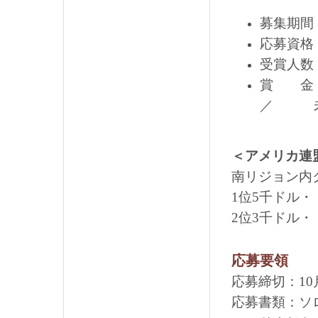
募集期間
応募資格
受賞人
賞 
／ 未来
＜アメリカ連
南リジョン内
1位5千ドル・
2位3千ドル・
応募要領
応募締切：10
応募書類：ソ