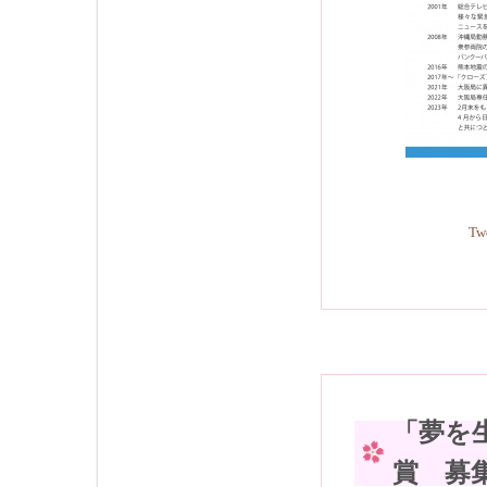
Tw
「夢を
賞 募