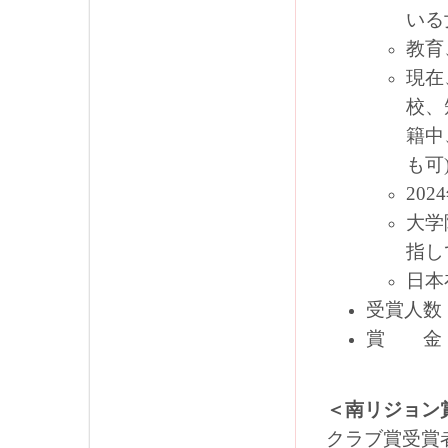
いる
教育
現在
校、
籍中
も可
20
大学
指し
日本
受賞人
賞 
＜南リジョン
クラブ賞受賞