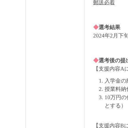
郵送
必着
◆
選考結果
2024年2月
◆
選考後の提
【支援内容A
入学金の
授業料納
10万円
とする）
【支援内容B