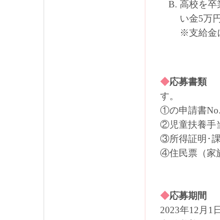
高校を卒
い金5万
※支給金
◆
応募
す。
①の申請書No.1
②児童扶養手
③所得証明･
④住民票（家
◆
応募期間
2023年12月1